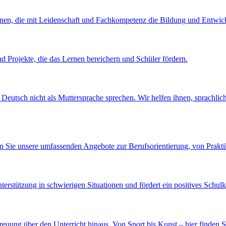
nen, die mit Leidenschaft und Fachkompetenz die Bildung und Entwick
 Projekte, die das Lernen bereichern und Schüler fördern.
e Deutsch nicht als Muttersprache sprechen. Wir helfen ihnen, sprachli
ken Sie unsere umfassenden Angebote zur Berufsorientierung, von Prak
Unterstützung in schwierigen Situationen und fördert ein positives Schu
euung über den Unterricht hinaus. Von Sport bis Kunst – hier finden S