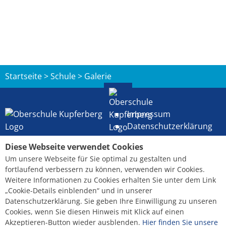
Startseite
>
Schule
>
Galerie
Impressum
Datenschutzerklärung
Lehrer in Sachsen
1. Oberschule "Am
Diese Webseite verwendet Cookies
werden
Kupferberg" Großenhain
Um unsere Webseite für Sie optimal zu gestalten und
Sitemap
Clara-Zetkin-Weg 2
fortlaufend verbessern zu können, verwenden wir Cookies.
Barrierefreiheit
01558 Großenhain
Weitere Informationen zu Cookies erhalten Sie unter dem Link
„Cookie-Details einblenden“ und in unserer
Datenschutzerklärung. Sie geben Ihre Einwilligung zu unseren
+49 (0) 3522 / 62070
Cookies, wenn Sie diesen Hinweis mit Klick auf einen
sekretariat@1-oberschule-
Akzeptieren-Button wieder ausblenden.
Hier finden Sie unsere